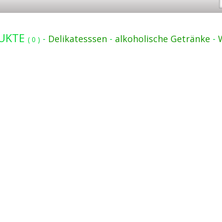
UKTE
-
Delikatesssen
-
alkoholische Getränke
-
(
0
)