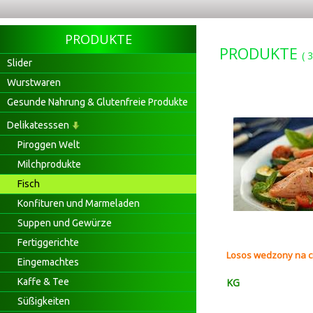
PRODUKTE
PRODUKTE
(
3
Slider
Wurstwaren
Gesunde Nahrung & Glutenfreie Produkte
Delikatesssen
Piroggen Welt
Milchprodukte
Fisch
Konfituren und Marmeladen
Suppen und Gewürze
Fertiggerichte
Losos wedzony na c
Eingemachtes
Kaffe & Tee
KG
Süßigkeiten